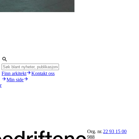
Finn arkitekt
Kontakt oss
Min side
r
Org. nr.
22 93 15 00
988