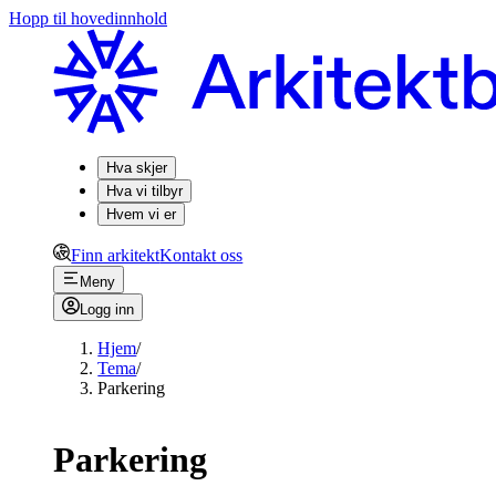
Hopp til hovedinnhold
Hva skjer
Hva vi tilbyr
Hvem vi er
Finn arkitekt
Kontakt oss
Meny
Logg inn
Hjem
/
Tema
/
Parkering
Parkering