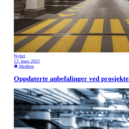
Nyhet
13. mars 2025
Medlem
Oppdaterte anbefalinger ved prosjekter