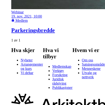
Webinar
19. nov. 2021, 10:00
Medlem
Parkeringsbredde
1
av
1
Hva skjer
Hva vi
Hvem vi er
tilbyr
Nyheter
Om oss
Arrangementer
Satsingsområde
Medlemskap
og kurs
Menneskene
Verktøy
Vi deltar
Utvalg og
Forsikring
nettverk
Juridisk
rådgiving
Publikasjoner