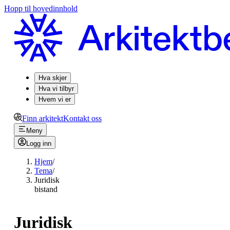
Hopp til hovedinnhold
Hva skjer
Hva vi tilbyr
Hvem vi er
Finn arkitekt
Kontakt oss
Meny
Logg inn
Hjem
/
Tema
/
Juridisk
bistand
Juridisk