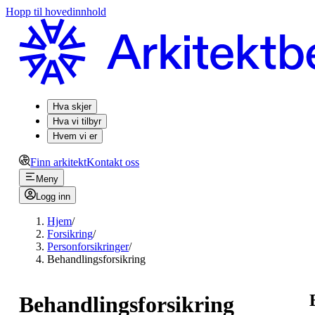
Hopp til hovedinnhold
Hva skjer
Hva vi tilbyr
Hvem vi er
Finn arkitekt
Kontakt oss
Meny
Logg inn
Hjem
/
Forsikring
/
Personforsikringer
/
Behandlingsforsikring
Behandlingsforsikring