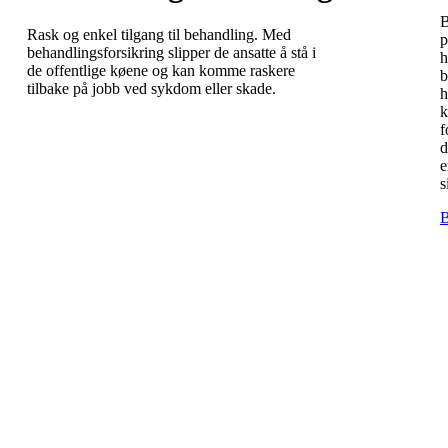
B
Rask og enkel tilgang til behandling. Med
p
behandlingsforsikring slipper de ansatte å stå i
h
de offentlige køene og kan komme raskere
b
tilbake på jobb ved sykdom eller skade.
h
k
f
d
e
s
B