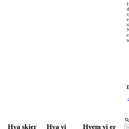
H
d
s
e
r
N
e
s
Hva skjer
Hva vi
Hvem vi er