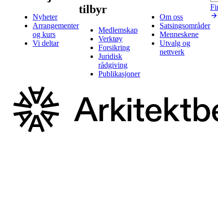
tilbyr
Fi
Nyheter
Om oss
Arrangementer
Satsingsområder
Medlemskap
og kurs
Menneskene
Verktøy
Vi deltar
Utvalg og
Forsikring
nettverk
Juridisk
rådgiving
Publikasjoner