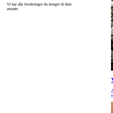
Vi har alle forsikringer du trenger til dine
ansatte.
A
y