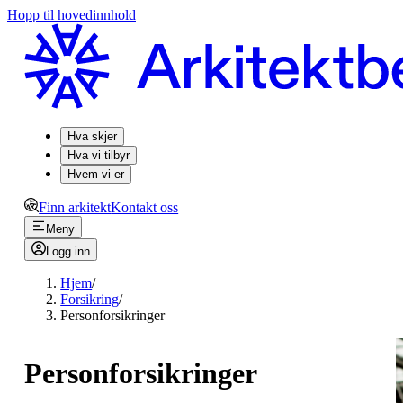
Hopp til hovedinnhold
Hva skjer
Hva vi tilbyr
Hvem vi er
Finn arkitekt
Kontakt oss
Meny
Logg inn
Hjem
/
Forsikring
/
Personforsikringer
Personforsikringer