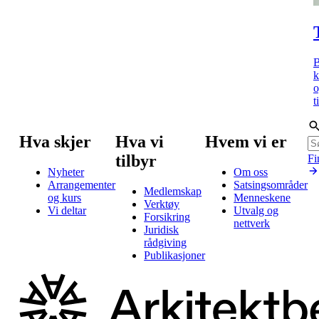
B
k
o
t
Hva skjer
Hva vi
Hvem vi er
tilbyr
Fi
Nyheter
Om oss
Arrangementer
Satsingsområder
Medlemskap
og kurs
Menneskene
Verktøy
Vi deltar
Utvalg og
Forsikring
nettverk
Juridisk
rådgiving
Publikasjoner