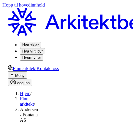
Hopp til hovedinnhold
Hva skjer
Hva vi tilbyr
Hvem vi er
Finn arkitekt
Kontakt oss
Meny
Logg inn
Hjem
/
Finn
arkitekt
/
Andersen
- Fontana
AS