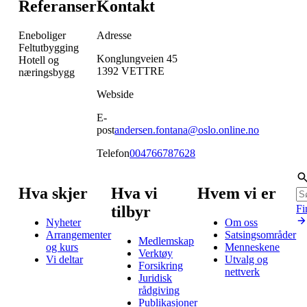
Referanser
Kontakt
Eneboliger
Adresse
Feltutbygging
Konglungveien 45
Hotell og
1392
VETTRE
næringsbygg
Webside
E-
post
andersen.fontana@oslo.online.no
Telefon
004766787628
Hva skjer
Hva vi
Hvem vi er
tilbyr
Fi
Nyheter
Om oss
Arrangementer
Satsingsområder
Medlemskap
og kurs
Menneskene
Verktøy
Vi deltar
Utvalg og
Forsikring
nettverk
Juridisk
rådgiving
Publikasjoner