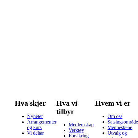
Hva skjer
Hva vi
Hvem vi er
tilbyr
Nyheter
Om oss
Arrangementer
Satsingsområde
Medlemskap
og kurs
Menneskene
Verktøy
Vi deltar
Utvalg og
Forsikring