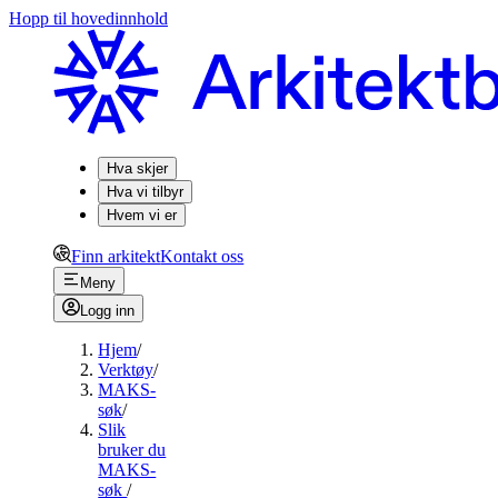
Hopp til hovedinnhold
Hva skjer
Hva vi tilbyr
Hvem vi er
Finn arkitekt
Kontakt oss
Meny
Logg inn
Hjem
/
Verktøy
/
MAKS-
søk
/
Slik
bruker du
MAKS-
søk
/