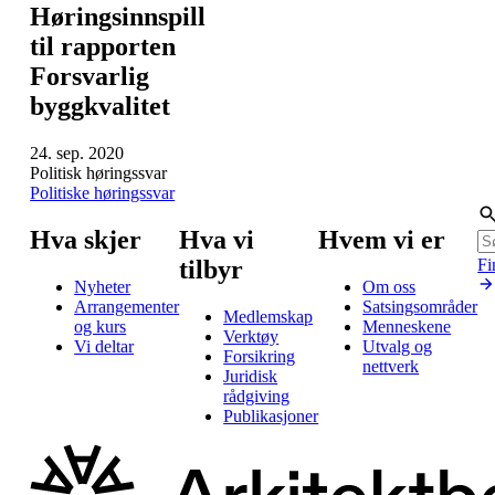
Høringsinnspill
til rapporten
Forsvarlig
byggkvalitet
24. sep. 2020
Politisk høringssvar
Politiske høringssvar
Hva skjer
Hva vi
Hvem vi er
tilbyr
Fi
Nyheter
Om oss
Arrangementer
Satsingsområder
Medlemskap
og kurs
Menneskene
Verktøy
Vi deltar
Utvalg og
Forsikring
nettverk
Juridisk
rådgiving
Publikasjoner