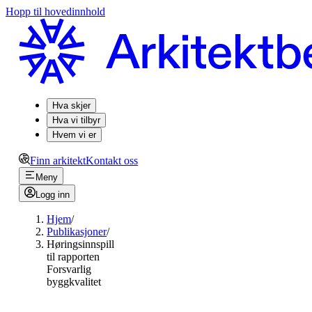
Hopp til hovedinnhold
Hva skjer
Hva vi tilbyr
Hvem vi er
Finn arkitekt
Kontakt oss
Meny
Logg inn
Hjem
/
Publikasjoner
/
Høringsinnspill
til rapporten
Forsvarlig
byggkvalitet