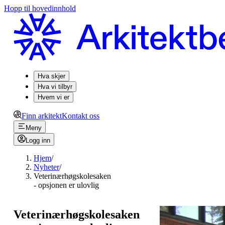
Hopp til hovedinnhold
Hva skjer
Hva vi tilbyr
Hvem vi er
Finn arkitekt
Kontakt oss
Meny
Logg inn
Hjem
/
Nyheter
/
Veterinærhøgskolesaken
- opsjonen er ulovlig
Veterinærhøgskolesaken