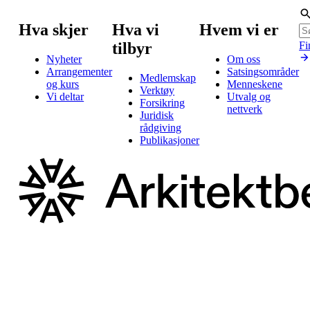
Hva skjer
Hva vi
Hvem vi er
tilbyr
Fi
Nyheter
Om oss
Arrangementer
Satsingsområder
Medlemskap
og kurs
Menneskene
Verktøy
Vi deltar
Utvalg og
Forsikring
nettverk
Juridisk
rådgiving
Publikasjoner