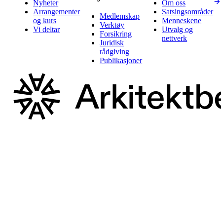
Nyheter
Om oss
Arrangementer
Satsingsområder
Medlemskap
og kurs
Menneskene
Verktøy
Vi deltar
Utvalg og
Forsikring
nettverk
Juridisk
rådgiving
Publikasjoner