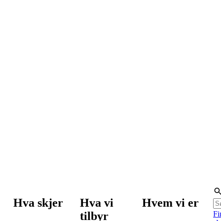
Hva skjer
Hva vi
Hvem vi er
tilbyr
Fi