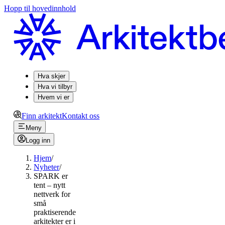
Hopp til hovedinnhold
Hva skjer
Hva vi tilbyr
Hvem vi er
Finn arkitekt
Kontakt oss
Meny
Logg inn
Hjem
/
Nyheter
/
SPARK er
tent – nytt
nettverk for
små
praktiserende
arkitekter er i