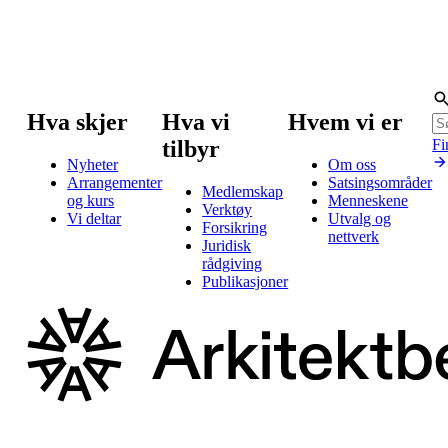
Hva skjer
Hva vi
Hvem vi er
tilbyr
Fi
Nyheter
Om oss
Arrangementer
Satsingsområder
Medlemskap
og kurs
Menneskene
Verktøy
Vi deltar
Utvalg og
Forsikring
nettverk
Juridisk
rådgiving
Publikasjoner