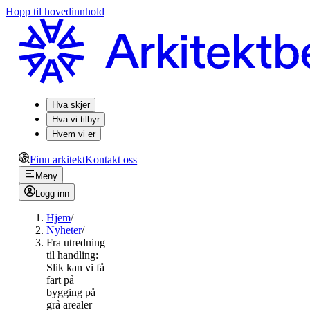
Hopp til hovedinnhold
Hva skjer
Hva vi tilbyr
Hvem vi er
Finn arkitekt
Kontakt oss
Meny
Logg inn
Hjem
/
Nyheter
/
Fra utredning
til handling:
Slik kan vi få
fart på
bygging på
grå arealer