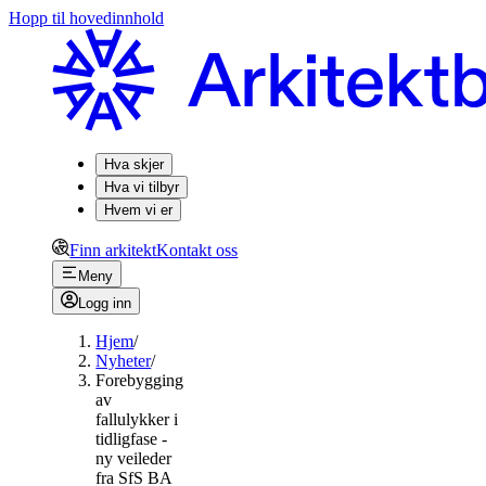
Hopp til hovedinnhold
Hva skjer
Hva vi tilbyr
Hvem vi er
Finn arkitekt
Kontakt oss
Meny
Logg inn
Hjem
/
Nyheter
/
Forebygging
av
fallulykker i
tidligfase -
ny veileder
fra SfS BA