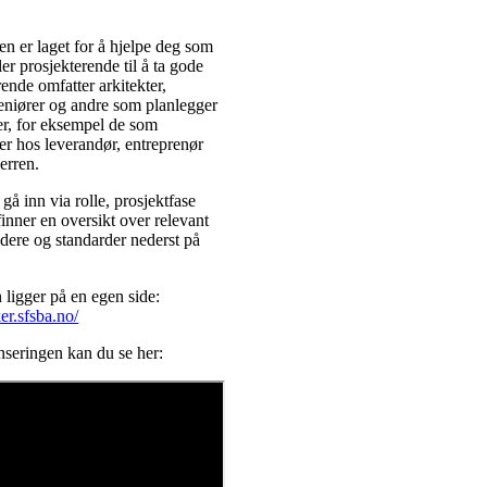
n er laget for å hjelpe deg som
er prosjekterende til å ta gode
rende omfatter arkitekter,
eniører og andre som planlegger
rer, for eksempel de som
rer hos leverandør, entreprenør
erren.
gå inn via rolle, prosjektfase
finner en oversikt over relevant
edere og standarder nederst på
 ligger på en egen side:
ker.sfsba.no/
nseringen kan du se her: