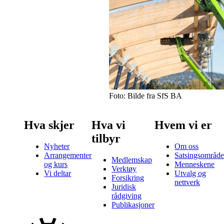
Foto: Bilde fra SfS BA
Hva skjer
Hva vi
Hvem vi er
tilbyr
Nyheter
Om oss
Arrangementer
Satsingsområde
Medlemskap
og kurs
Menneskene
Verktøy
Vi deltar
Utvalg og
Forsikring
nettverk
Juridisk
rådgiving
Publikasjoner