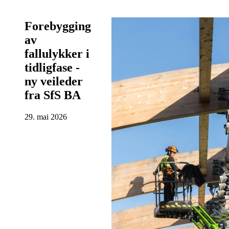
Forebygging
av
fallulykker i
tidligfase -
ny veileder
fra SfS BA
29. mai 2026