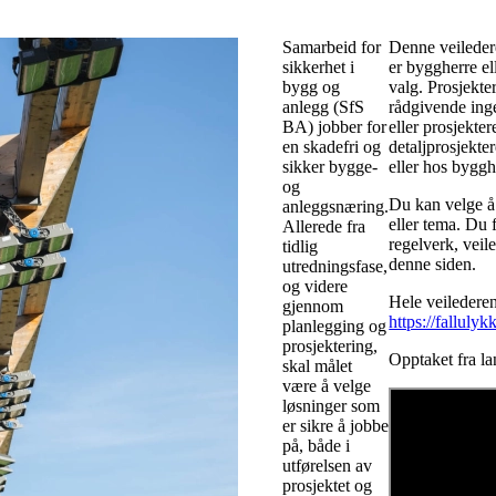
Samarbeid for
Denne veiledere
sikkerhet i
er byggherre ell
bygg og
valg. Prosjekte
anlegg (SfS
rådgivende ing
BA) jobber for
eller prosjekte
en skadefri og
detaljprosjekte
sikker bygge-
eller hos byggh
og
Du kan velge å 
anleggsnæring.
eller tema. Du 
Allerede fra
regelverk, veil
tidlig
denne siden.
utredningsfase,
og videre
Hele veilederen
gjennom
https://fallulyk
planlegging og
prosjektering,
Opptaket fra la
skal målet
være å velge
løsninger som
er sikre å jobbe
på, både i
utførelsen av
prosjektet og