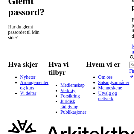
Glemt
passord?
F
p
Har du glemt
t
passordet til Min
d
side?
N
p
Hva skjer
Hva vi
Hvem vi er
tilbyr
Fi
Nyheter
Om oss
Arrangementer
Satsingsområder
Medlemskap
og kurs
Menneskene
Verktøy
Vi deltar
Utvalg og
Forsikring
nettverk
Juridisk
rådgiving
Publikasjoner