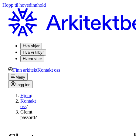
Hopp til hovedinnhold
Hva skjer
Hva vi tilbyr
Hvem vi er
Finn arkitekt
Kontakt oss
Meny
Logg inn
Hjem
/
Kontakt
oss
/
Glemt
passord?