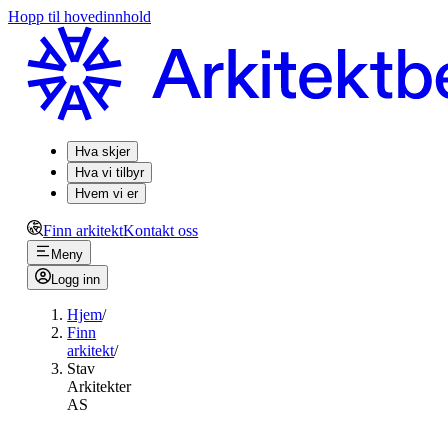
Hopp til hovedinnhold
Hva skjer
Hva vi tilbyr
Hvem vi er
Finn arkitekt
Kontakt oss
Meny
Logg inn
Hjem
/
Finn
arkitekt
/
Stav
Arkitekter
AS