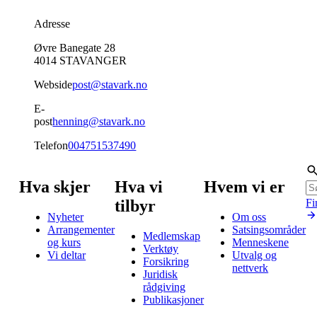
Adresse
Øvre Banegate 28
4014
STAVANGER
Webside
post@stavark.no
E-
post
henning@stavark.no
Telefon
004751537490
Hva skjer
Hva vi
Hvem vi er
tilbyr
Fi
Nyheter
Om oss
Arrangementer
Satsingsområder
Medlemskap
og kurs
Menneskene
Verktøy
Vi deltar
Utvalg og
Forsikring
nettverk
Juridisk
rådgiving
Publikasjoner