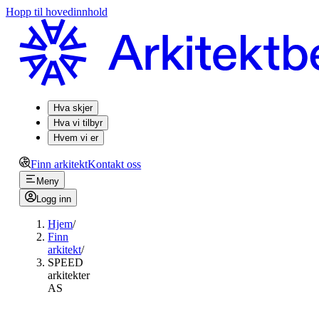
Hopp til hovedinnhold
Hva skjer
Hva vi tilbyr
Hvem vi er
Finn arkitekt
Kontakt oss
Meny
Logg inn
Hjem
/
Finn
arkitekt
/
SPEED
arkitekter
AS