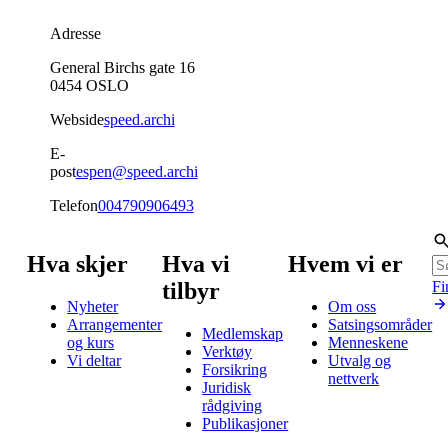
Adresse
General Birchs gate 16
0454
OSLO
Webside
speed.archi
E-
post
espen@speed.archi
Telefon
004790906493
Hva skjer
Hva vi
Hvem vi er
tilbyr
Fi
Nyheter
Om oss
Arrangementer
Satsingsområder
Medlemskap
og kurs
Menneskene
Verktøy
Vi deltar
Utvalg og
Forsikring
nettverk
Juridisk
rådgiving
Publikasjoner