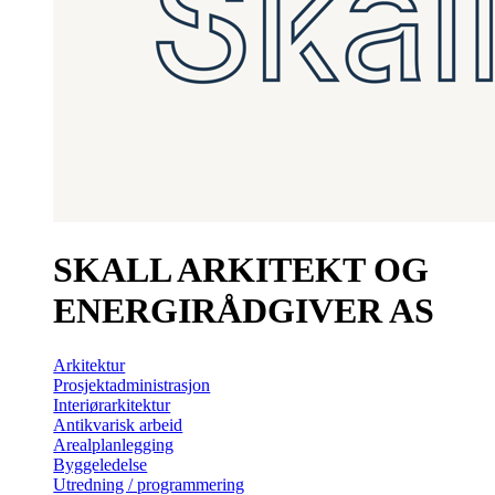
SKALL ARKITEKT OG
ENERGIRÅDGIVER AS
Arkitektur
Prosjektadministrasjon
Interiørarkitektur
Antikvarisk arbeid
Arealplanlegging
Byggeledelse
Utredning / programmering