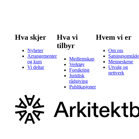
Hva skjer
Hva vi
Hvem vi er
tilbyr
Nyheter
Om oss
Arrangementer
Satsingsområde
Medlemskap
og kurs
Menneskene
Verktøy
Vi deltar
Utvalg og
Forsikring
nettverk
Juridisk
rådgiving
Publikasjoner