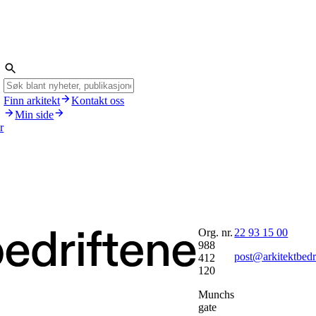
Finn arkitekt
Kontakt oss
Min side
r
Org. nr.
22 93 15 00
988
post@arkitektbedr
412
120
Munchs
gate