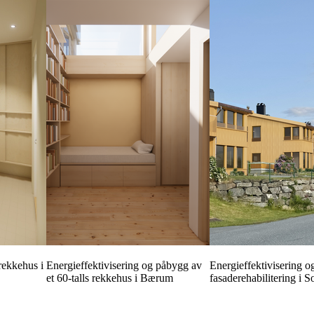
rekkehus i
Energieffektivisering og påbygg av
Energieffektivisering o
et 60-talls rekkehus i Bærum
fasaderehabilitering i S