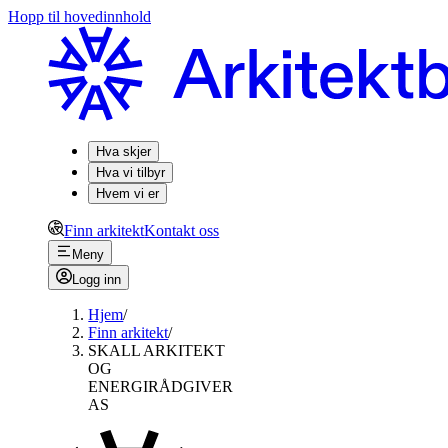
Hopp til hovedinnhold
Hva skjer
Hva vi tilbyr
Hvem vi er
Finn arkitekt
Kontakt oss
Meny
Logg inn
Hjem
/
Finn arkitekt
/
SKALL ARKITEKT
OG
ENERGIRÅDGIVER
AS