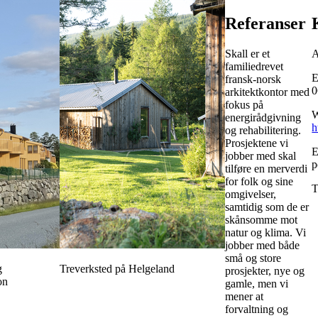
Referanser
Skall er et
A
familiedrevet
E
fransk-norsk
0
arkitektkontor med
fokus på
W
energirådgivning
h
og rehabilitering.
Prosjektene vi
E
jobber med skal
p
tilføre en merverdi
for folk og sine
T
omgivelser,
samtidig som de er
skånsomme mot
natur og klima. Vi
jobber med både
små og store
g
Treverksted på Helgeland
prosjekter, nye og
on
gamle, men vi
mener at
forvaltning og