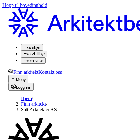
Hopp til hovedinnhold
Hva skjer
Hva vi tilbyr
Hvem vi er
Finn arkitekt
Kontakt oss
Meny
Logg inn
Hjem
/
Finn arkitekt
/
Salt Arkitekter AS