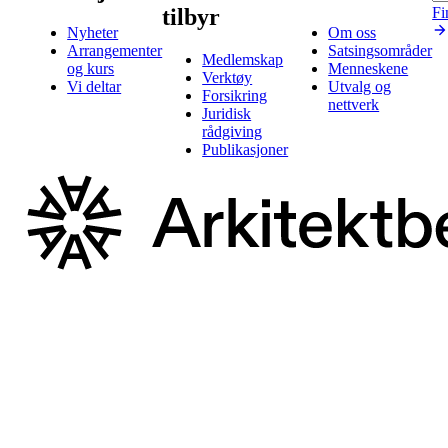
tilbyr
Fi
Nyheter
Om oss
Arrangementer
Satsingsområder
Medlemskap
og kurs
Menneskene
Verktøy
Vi deltar
Utvalg og
Forsikring
nettverk
Juridisk
rådgiving
Publikasjoner