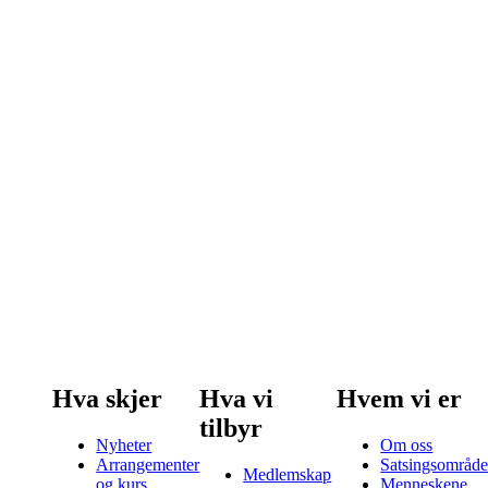
Hva skjer
Hva vi
Hvem vi er
tilbyr
Nyheter
Om oss
Arrangementer
Satsingsområde
Medlemskap
og kurs
Menneskene