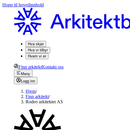
Hopp til hovedinnhold
Hva skjer
Hva vi tilbyr
Hvem vi er
Finn arkitekt
Kontakt oss
Meny
Logg inn
Hjem
/
Finn arkitekt
/
Rodeo arkitekter AS