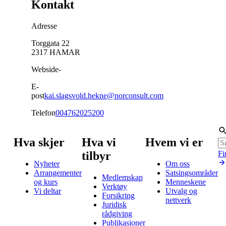
Kontakt
Adresse
Torggata 22
2317
HAMAR
Webside
-
E-
post
kai.slagsvold.hekne@norconsult.com
Telefon
004762025200
Hva skjer
Hva vi
Hvem vi er
tilbyr
Fi
Nyheter
Om oss
Arrangementer
Satsingsområder
Medlemskap
og kurs
Menneskene
Verktøy
Vi deltar
Utvalg og
Forsikring
nettverk
Juridisk
rådgiving
Publikasjoner