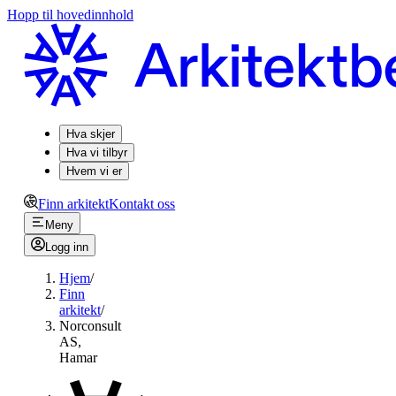
Hopp til hovedinnhold
Hva skjer
Hva vi tilbyr
Hvem vi er
Finn arkitekt
Kontakt oss
Meny
Logg inn
Hjem
/
Finn
arkitekt
/
Norconsult
AS,
Hamar