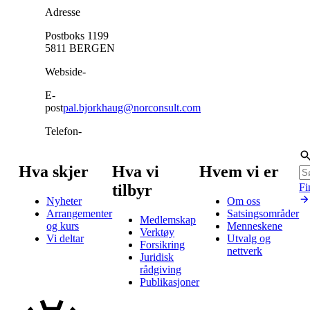
Adresse
Postboks 1199
5811
BERGEN
Webside
-
E-
post
pal.bjorkhaug@norconsult.com
Telefon
-
Hva skjer
Hva vi
Hvem vi er
tilbyr
Fi
Nyheter
Om oss
Arrangementer
Satsingsområder
Medlemskap
og kurs
Menneskene
Verktøy
Vi deltar
Utvalg og
Forsikring
nettverk
Juridisk
rådgiving
Publikasjoner