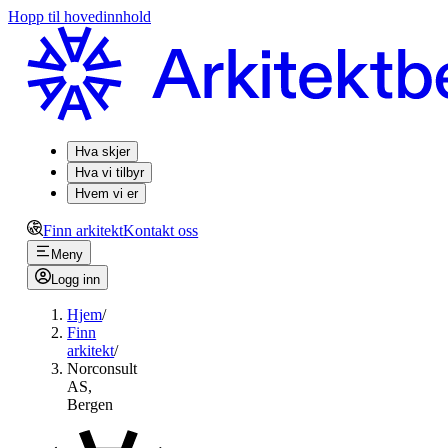
Hopp til hovedinnhold
Hva skjer
Hva vi tilbyr
Hvem vi er
Finn arkitekt
Kontakt oss
Meny
Logg inn
Hjem
/
Finn
arkitekt
/
Norconsult
AS,
Bergen