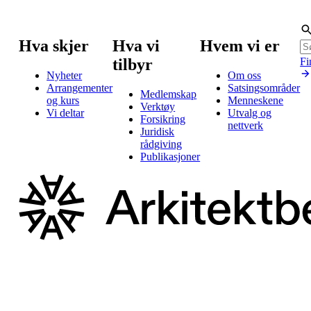
Hva skjer
Hva vi
Hvem vi er
tilbyr
Fi
Nyheter
Om oss
Arrangementer
Satsingsområder
Medlemskap
og kurs
Menneskene
Verktøy
Vi deltar
Utvalg og
Forsikring
nettverk
Juridisk
rådgiving
Publikasjoner