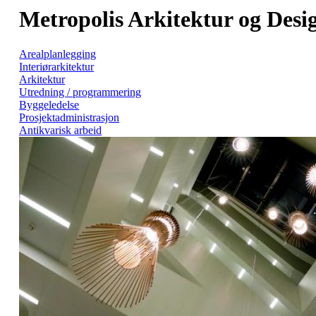
Metropolis Arkitektur og Desi
Arealplanlegging
Interiørarkitektur
Arkitektur
Utredning / programmering
Byggeledelse
Prosjektadministrasjon
Antikvarisk arbeid