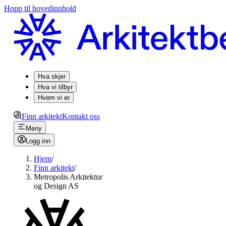
Hopp til hovedinnhold
Hva skjer
Hva vi tilbyr
Hvem vi er
Finn arkitekt
Kontakt oss
Meny
Logg inn
Hjem
/
Finn arkitekt
/
Metropolis Arkitektur
og Design AS