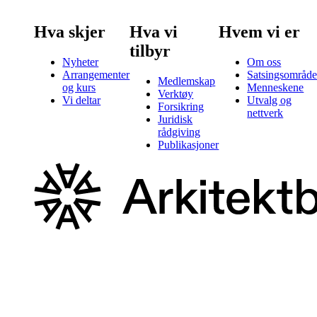
Hva skjer
Hva vi
Hvem vi er
tilbyr
Nyheter
Om oss
Arrangementer
Satsingsområde
Medlemskap
og kurs
Menneskene
Verktøy
Vi deltar
Utvalg og
Forsikring
nettverk
Juridisk
rådgiving
Publikasjoner