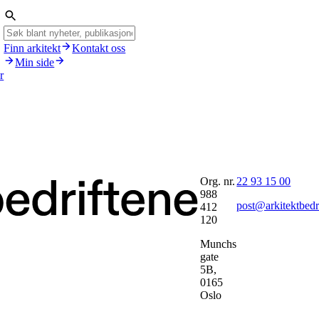
Finn arkitekt
Kontakt oss
Min side
r
Org. nr.
22 93 15 00
988
post@arkitektbedr
412
120
Munchs
gate
5B,
0165
Oslo