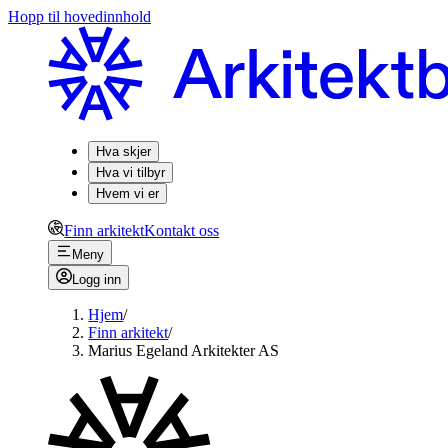
Hopp til hovedinnhold
Hva skjer
Hva vi tilbyr
Hvem vi er
Finn arkitekt
Kontakt oss
Meny
Logg inn
Hjem
/
Finn arkitekt
/
Marius Egeland Arkitekter AS