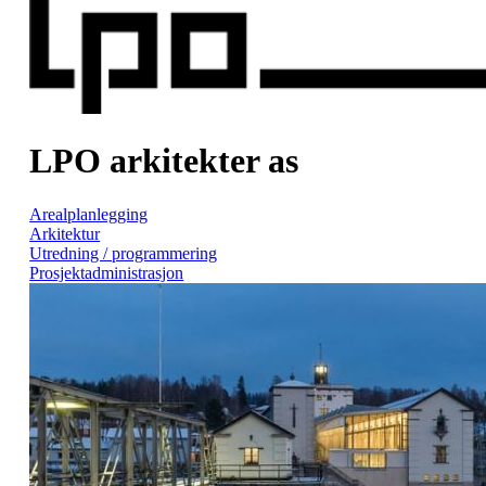
LPO arkitekter as
Arealplanlegging
Arkitektur
Utredning / programmering
Prosjektadministrasjon