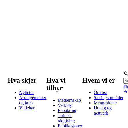
Hva skjer
Hva vi
Hvem vi er
tilbyr
Fi
Nyheter
Om oss
Arrangementer
Satsingsområder
Medlemskap
og kurs
Menneskene
Verktøy
Vi deltar
Utvalg og
Forsikring
nettverk
Juridisk
rådgiving
Publikasjoner