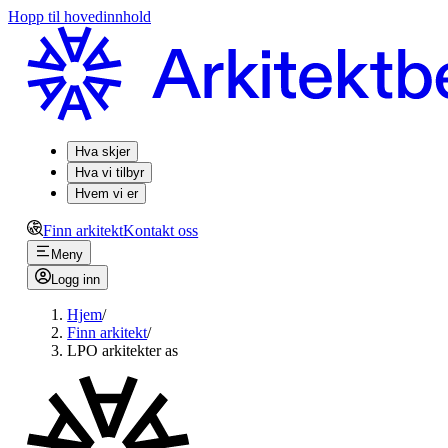
Hopp til hovedinnhold
Hva skjer
Hva vi tilbyr
Hvem vi er
Finn arkitekt
Kontakt oss
Meny
Logg inn
Hjem
/
Finn arkitekt
/
LPO arkitekter as