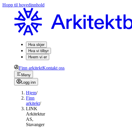
Hopp til hovedinnhold
Hva skjer
Hva vi tilbyr
Hvem vi er
Finn arkitekt
Kontakt oss
Meny
Logg inn
Hjem
/
Finn
arkitekt
/
LINK
Arkitektur
AS,
Stavanger