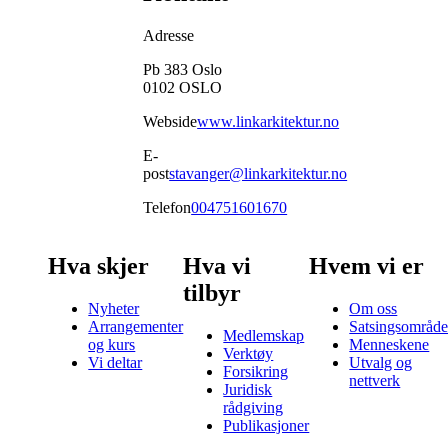
Adresse
Pb 383 Oslo
0102
OSLO
Webside
www.linkarkitektur.no
E-
post
stavanger@linkarkitektur.no
Telefon
004751601670
Hva skjer
Hva vi
Hvem vi er
tilbyr
Nyheter
Om oss
Arrangementer
Satsingsområde
Medlemskap
og kurs
Menneskene
Verktøy
Vi deltar
Utvalg og
Forsikring
nettverk
Juridisk
rådgiving
Publikasjoner