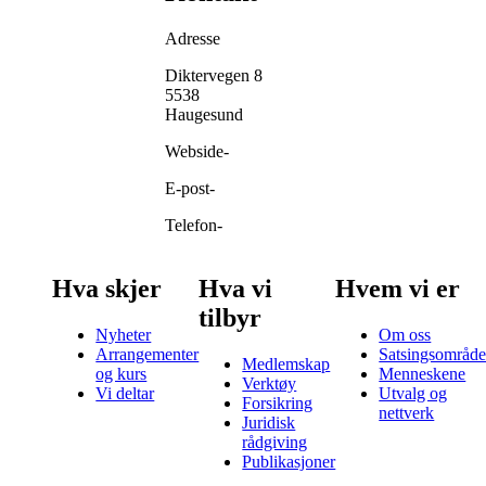
Adresse
Diktervegen 8
5538
Haugesund
Webside
-
E-post
-
Telefon
-
Hva skjer
Hva vi
Hvem vi er
tilbyr
Nyheter
Om oss
Arrangementer
Satsingsområde
Medlemskap
og kurs
Menneskene
Verktøy
Vi deltar
Utvalg og
Forsikring
nettverk
Juridisk
rådgiving
Publikasjoner