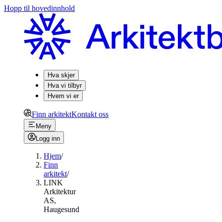
Hopp til hovedinnhold
Hva skjer
Hva vi tilbyr
Hvem vi er
Finn arkitekt
Kontakt oss
Meny
Logg inn
Hjem
/
Finn
arkitekt
/
LINK
Arkitektur
AS,
Haugesund