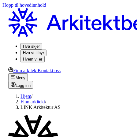
Hopp til hovedinnhold
Hva skjer
Hva vi tilbyr
Hvem vi er
Finn arkitekt
Kontakt oss
Meny
Logg inn
Hjem
/
Finn arkitekt
/
LINK Arkitektur AS