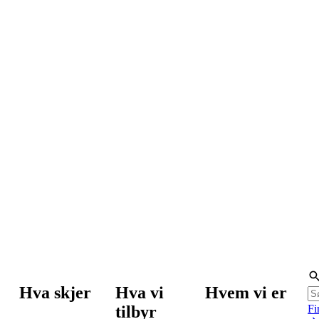
Hva skjer
Hva vi
Hvem vi er
tilbyr
Fi