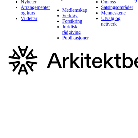
Nyheter
Om oss
Arrangementer
Satsingsområder
Medlemskap
og kurs
Menneskene
Verktøy
Vi deltar
Utvalg og
Forsikring
nettverk
Juridisk
rådgiving
Publikasjoner