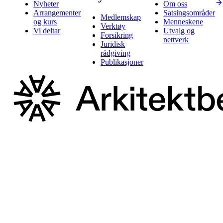
Nyheter
Om oss
Arrangementer
Satsingsområder
Medlemskap
og kurs
Menneskene
Verktøy
Vi deltar
Utvalg og
Forsikring
nettverk
Juridisk
rådgiving
Publikasjoner