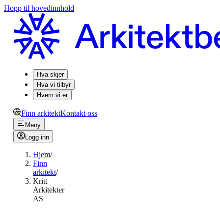
Hopp til hovedinnhold
Hva skjer
Hva vi tilbyr
Hvem vi er
Finn arkitekt
Kontakt oss
Meny
Logg inn
Hjem
/
Finn
arkitekt
/
Kritt
Arkitekter
AS