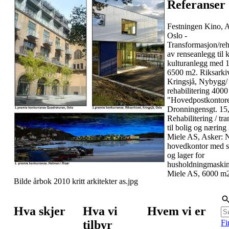
Referanser
Festningen Kino, 
Oslo -
Transformasjon/reh
av renseanlegg til 
kulturanlegg med 1
6500 m2. Riksarkiv
Kringsjå, Nybygg/
rehabilitering 400
"Hovedpostkontore
Dronningensgt. 15
Rehabilitering / tr
til bolig og nærin
Miele AS, Asker: N
hovedkontor med
og lager for
husholdningmaski
Miele AS, 6000 m
Bilde årbok 2010 kritt arkitekter as.jpg
Hva skjer
Hva vi
Hvem vi er
tilbyr
Fi