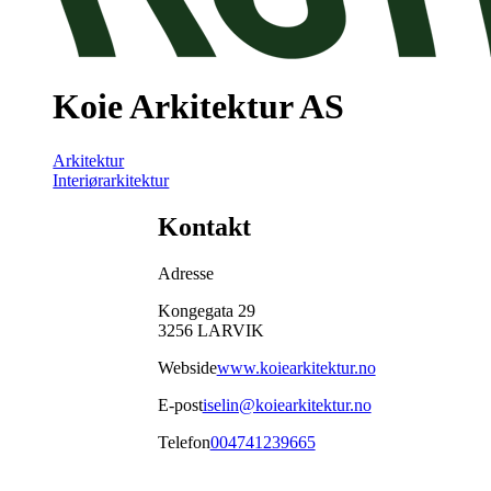
Koie Arkitektur AS
Arkitektur
Interiørarkitektur
Kontakt
Adresse
Kongegata 29
3256
LARVIK
Webside
www.koiearkitektur.no
E-post
iselin@koiearkitektur.no
Telefon
004741239665