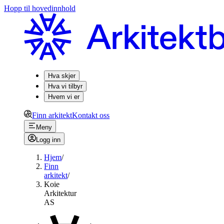
Hopp til hovedinnhold
Hva skjer
Hva vi tilbyr
Hvem vi er
Finn arkitekt
Kontakt oss
Meny
Logg inn
Hjem
/
Finn
arkitekt
/
Koie
Arkitektur
AS