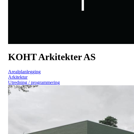
KOHT Arkitekter AS
Arealplanlegging
Arkitektur
Utredning / programmering