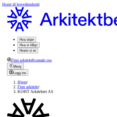
Hopp til hovedinnhold
Hva skjer
Hva vi tilbyr
Hvem vi er
Finn arkitekt
Kontakt oss
Meny
Logg inn
Hjem
/
Finn arkitekt
/
KOHT Arkitekter AS