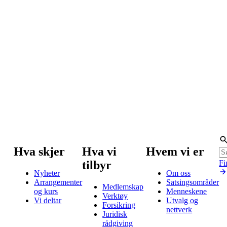
Hva skjer
Hva vi
Hvem vi er
tilbyr
Fi
Nyheter
Om oss
Arrangementer
Satsingsområder
Medlemskap
og kurs
Menneskene
Verktøy
Vi deltar
Utvalg og
Forsikring
nettverk
Juridisk
rådgiving