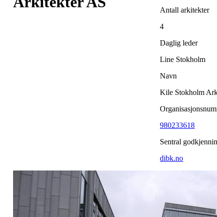
Arkitekter AS
Antall arkitekter
4
Daglig leder
Line Stokholm
Navn
Kile Stokholm Ark
Organisasjonsnu
980233618
Sentral godkjenni
dibk.no