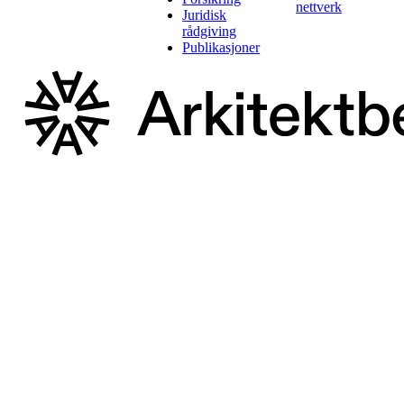
nettverk
Juridisk
rådgiving
Publikasjoner