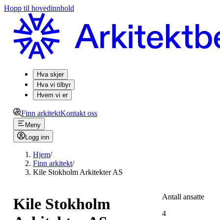
Hopp til hovedinnhold
Hva skjer
Hva vi tilbyr
Hvem vi er
Finn arkitekt
Kontakt oss
Meny
Logg inn
Hjem
/
Finn arkitekt
/
Kile Stokholm Arkitekter AS
Antall ansatte
Kile Stokholm
4