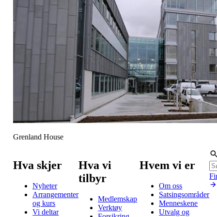
Grenland House
Hva skjer
Hva vi
Hvem vi er
tilbyr
Fi
Nyheter
Om oss
Arrangementer
Satsingsområder
Medlemskap
og kurs
Menneskene
Verktøy
Vi deltar
Utvalg og
Forsikring