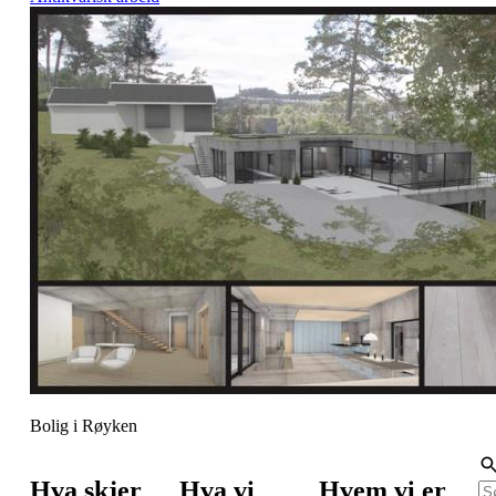
Bolig i Røyken
Hva skjer
Hva vi
Hvem vi er