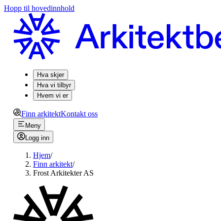
Hopp til hovedinnhold
Hva skjer
Hva vi tilbyr
Hvem vi er
Finn arkitekt
Kontakt oss
Meny
Logg inn
Hjem
/
Finn arkitekt
/
Frost Arkitekter AS