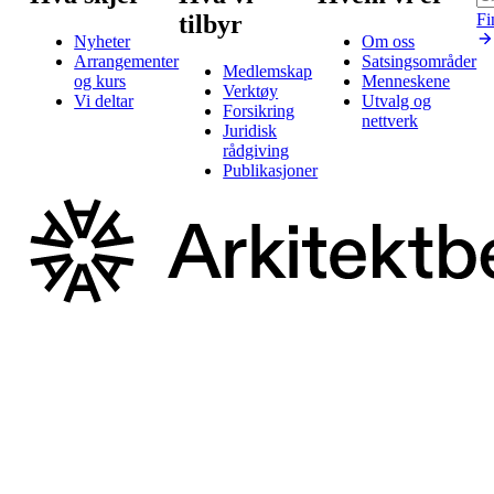
tilbyr
Fi
Nyheter
Om oss
Arrangementer
Satsingsområder
Medlemskap
og kurs
Menneskene
Verktøy
Vi deltar
Utvalg og
Forsikring
nettverk
Juridisk
rådgiving
Publikasjoner