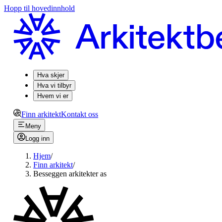
Hopp til hovedinnhold
Hva skjer
Hva vi tilbyr
Hvem vi er
Finn arkitekt
Kontakt oss
Meny
Logg inn
Hjem
/
Finn arkitekt
/
Besseggen arkitekter as