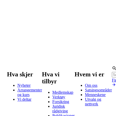
Hva skjer
Hva vi
Hvem vi er
tilbyr
Fi
Nyheter
Om oss
Arrangementer
Satsingsområder
Medlemskap
og kurs
Menneskene
Verktøy
Vi deltar
Utvalg og
Forsikring
nettverk
Juridisk
rådgiving
Publikasjoner