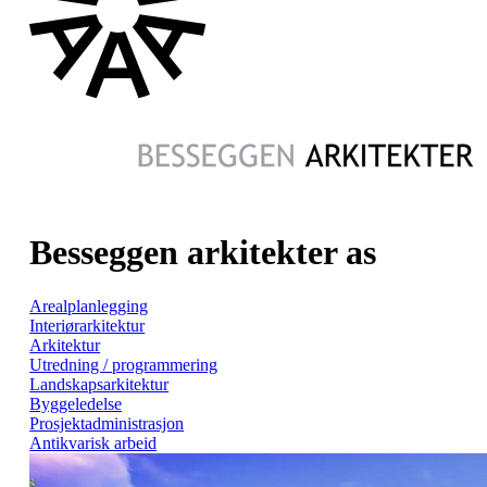
Besseggen arkitekter as
Arealplanlegging
Interiørarkitektur
Arkitektur
Utredning / programmering
Landskapsarkitektur
Byggeledelse
Prosjektadministrasjon
Antikvarisk arbeid