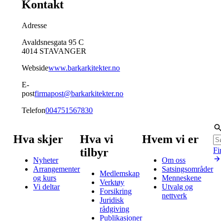
Kontakt
Adresse
Avaldsnesgata 95 C
4014
STAVANGER
Webside
www.barkarkitekter.no
E-
post
firmapost@barkarkitekter.no
Telefon
004751567830
Hva skjer
Hva vi
Hvem vi er
tilbyr
Fi
Nyheter
Om oss
Arrangementer
Satsingsområder
Medlemskap
og kurs
Menneskene
Verktøy
Vi deltar
Utvalg og
Forsikring
nettverk
Juridisk
rådgiving
Publikasjoner