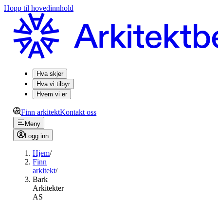
Hopp til hovedinnhold
Hva skjer
Hva vi tilbyr
Hvem vi er
Finn arkitekt
Kontakt oss
Meny
Logg inn
Hjem
/
Finn
arkitekt
/
Bark
Arkitekter
AS