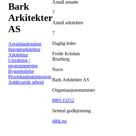
Antall ansatte
Bark
7
Arkitekter
Antall arkitekter
AS
7
Daglig leder
Arealplanlegging
Interiørarkitektur
Frode Kristian
Arkitektur
Brurberg
Utredning /
programmering
Navn
Byggeledelse
Prosjektadministrasjon
Bark Arkitekter AS
Antikvarisk arbeid
Organisasjonsnummer
889133252
Sentral godkjenning
dibk.no