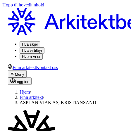
Hopp til hovedinnhold
Hva skjer
Hva vi tilbyr
Hvem vi er
Finn arkitekt
Kontakt oss
Meny
Logg inn
Hjem
/
Finn arkitekt
/
ASPLAN VIAK AS, KRISTIANSAND