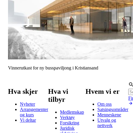
Vinnerutkast for ny busspaviljong i Kristiansand
Hva skjer
Hva vi
Hvem vi er
tilbyr
Fi
Nyheter
Om oss
Arrangementer
Satsingsområder
Medlemskap
og kurs
Menneskene
Verktøy
Vi deltar
Utvalg og
Forsikring
nettverk
Juridisk