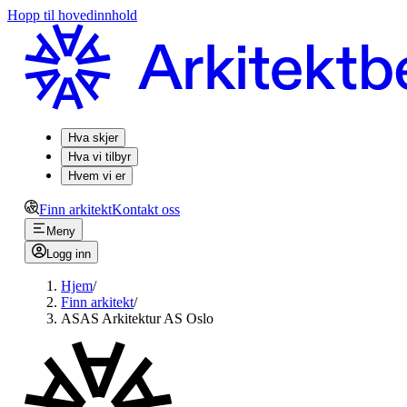
Hopp til hovedinnhold
Hva skjer
Hva vi tilbyr
Hvem vi er
Finn arkitekt
Kontakt oss
Meny
Logg inn
Hjem
/
Finn arkitekt
/
ASAS Arkitektur AS Oslo