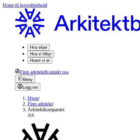
Hopp til hovedinnhold
Hva skjer
Hva vi tilbyr
Hvem vi er
Finn arkitekt
Kontakt oss
Meny
Logg inn
Hjem
/
Finn arkitekt
/
Arkitektkompaniet
AS