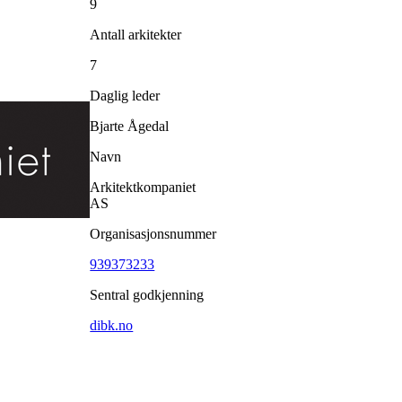
9
Antall arkitekter
7
Daglig leder
Bjarte Ågedal
Navn
Arkitektkompaniet
AS
Organisasjonsnummer
939373233
Sentral godkjenning
dibk.no