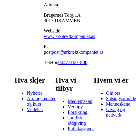
Adresse
Bragernes Torg 1A
3017
DRAMMEN
Webside
www.arkitektkompaniet.as
E-
post
post@arkitektkompaniet.as
Telefon
004731001800
Hva skjer
Hva vi
Hvem vi er
tilbyr
Nyheter
Om oss
Arrangementer
Satsingsområde
Medlemskap
og kurs
Menneskene
Verktøy
Vi deltar
Utvalg og
Forsikring
nettverk
Juridisk
rådgiving
Publikasjoner