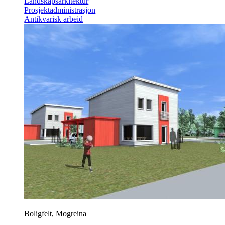
Landskapsarkitektur
Prosjektadministrasjon
Antikvarisk arbeid
Boligfelt, Mogreina