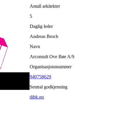
Antall arkitekter
5
Daglig leder
Andreas Broch
Navn
Arconsult Ove Bøe A/S
Organisasjonsnummer
940758629
Sentral godkjenning
dibk.no