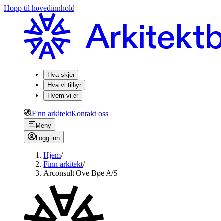
Hopp til hovedinnhold
Hva skjer
Hva vi tilbyr
Hvem vi er
Finn arkitekt
Kontakt oss
Meny
Logg inn
Hjem
/
Finn arkitekt
/
Arconsult Ove Bøe A/S