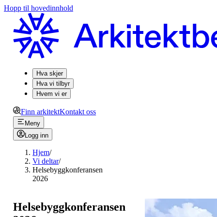
Hopp til hovedinnhold
Hva skjer
Hva vi tilbyr
Hvem vi er
Finn arkitekt
Kontakt oss
Meny
Logg inn
Hjem
/
Vi deltar
/
Helsebyggkonferansen
2026
Helsebyggkonferansen