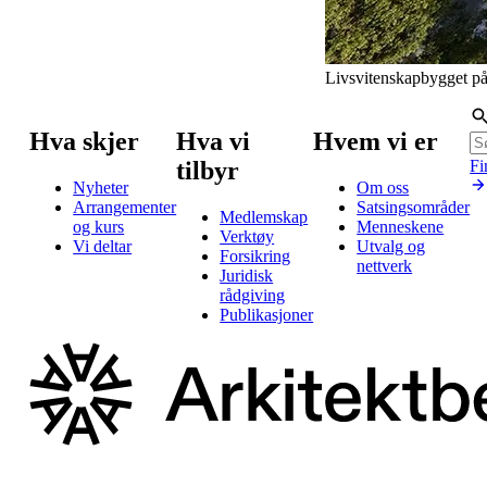
Livsvitenskapbygget på 
Hva skjer
Hva vi
Hvem vi er
tilbyr
Fi
Nyheter
Om oss
Arrangementer
Satsingsområder
Medlemskap
og kurs
Menneskene
Verktøy
Vi deltar
Utvalg og
Forsikring
nettverk
Juridisk
rådgiving
Publikasjoner