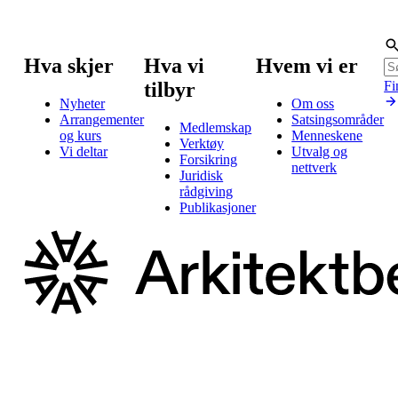
Hva skjer
Hva vi
Hvem vi er
tilbyr
Fi
Nyheter
Om oss
Arrangementer
Satsingsområder
Medlemskap
og kurs
Menneskene
Verktøy
Vi deltar
Utvalg og
Forsikring
nettverk
Juridisk
rådgiving
Publikasjoner