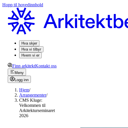
Hopp til hovedinnhold
Hva skjer
Hva vi tilbyr
Hvem vi er
Finn arkitekt
Kontakt oss
Meny
Logg inn
Hjem
/
Arrangementer
/
CMS Kluge:
Velkommen til
Arkitekturseminaret
2026