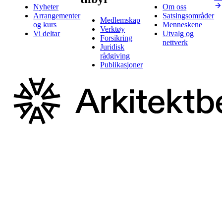
Nyheter
Om oss
Arrangementer
Satsingsområder
Medlemskap
og kurs
Menneskene
Verktøy
Vi deltar
Utvalg og
Forsikring
nettverk
Juridisk
rådgiving
Publikasjoner