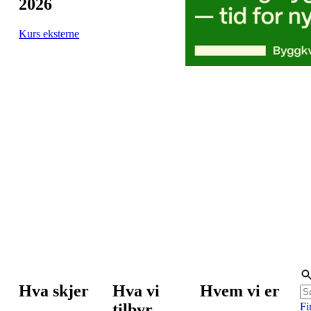
2026
Kurs eksterne
Hva skjer
Hva vi
Hvem vi er
tilbyr
Fi